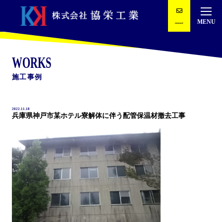
concact
トップ
協栄工業の強み
WORKS
施工事例
事業内容
施工事例
2022.11.18
兵庫県神戸市某ホテル寮解体に伴う配管保温材撤去工事
会社案内
求人情報